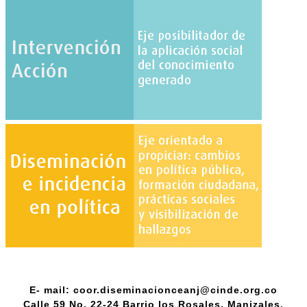
E- mail: coor.diseminacionceanj@cinde.org.co
Calle 59 No. 22-24 Barrio los Rosales, Manizales,